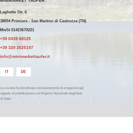
MINIMARKET TAUFER
Laghetto Str. 6
38054 Primiero - San Martino di Castrozza (TN)
MwSt 01423670221
+39 0439 68125
+39 320 2625197
info@minimarkettaufer.it
IT
DE
La società ha beneficiato esclusivamente di erogazioni già
oggetto di pubblicazione sul Registro Nazionale degli Aiuti
di Stato