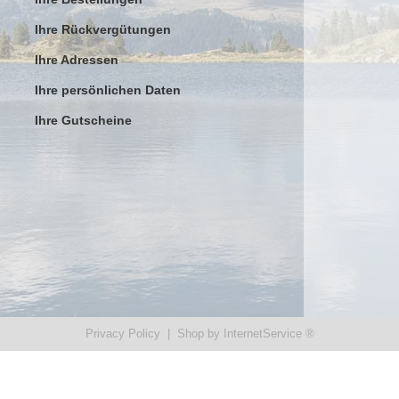
Ihre Rückvergütungen
Ihre Adressen
Ihre persönlichen Daten
n
Ihre Gutscheine
Privacy Policy
|
Shop by InternetService ®