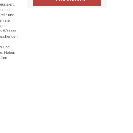
eurisiert.
n sind,
ellt und
en sie
nger
em Wasser
löschenden
fs und
ei. Neben
ften