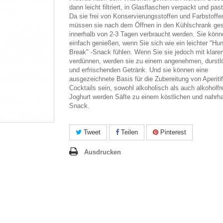
dann leicht filtriert, in Glasflaschen verpackt und past
Da sie frei von Konservierungsstoffen und Farbstoffe
müssen sie nach dem Öffnen in den Kühlschrank gest
innerhalb von 2-3 Tagen verbraucht werden. Sie könn
einfach genießen, wenn Sie sich wie ein leichter "Hu
Break" -Snack fühlen. Wenn Sie sie jedoch mit klar
verdünnen, werden sie zu einem angenehmen, durst
und erfrischenden Getränk. Und sie können eine
ausgezeichnete Basis für die Zubereitung von Aperiti
Cocktails sein, sowohl alkoholisch als auch alkoholfr
Joghurt werden Säfte zu einem köstlichen und nahrha
Snack.
Tweet
Teilen
Pinterest
Ausdrucken