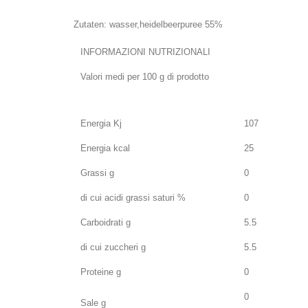
Zutaten: wasser,heidelbeerpuree 55%
INFORMAZIONI NUTRIZIONALI
Valori medi per 100 g di prodotto
Energia Kj
107
Energia kcal
25
Grassi g
0
di cui acidi grassi saturi %
0
Carboidrati g
5.5
di cui zuccheri g
5.5
Proteine g
0
0
Sale g