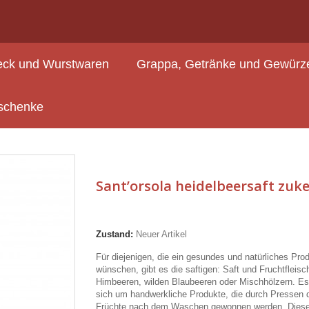
ck und Wurstwaren
Grappa, Getränke und Gewürz
Fruchtaufstriche & Marmeladen
Sant’orsola heidelbeersaft zukerfrei
schenke
Sant’orsola heidelbeersaft zuke
Zustand:
Neuer Artikel
Für diejenigen, die ein gesundes und natürliches Pro
wünschen, gibt es die saftigen: Saft und Fruchtfleisc
Himbeeren, wilden Blaubeeren oder Mischhölzern. Es
sich um handwerkliche Produkte, die durch Pressen 
Früchte nach dem Waschen gewonnen werden. Dies