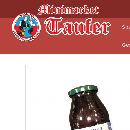
Deutsch
Spe
Produkte
Konfitüre und Honig
Abiti da sera
Ge