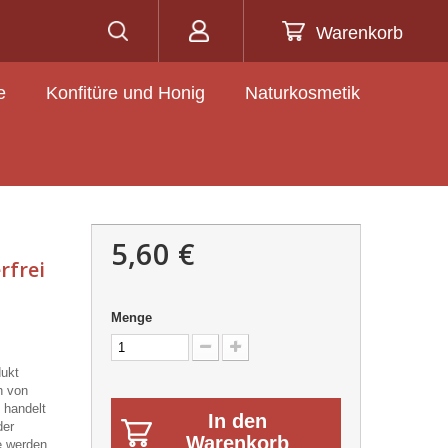
Warenkorb
e
Konfitüre und Honig
Naturkosmetik
5,60 €
rfrei
Menge
dukt
h von
 handelt
In den
der
Warenkorb
e werden