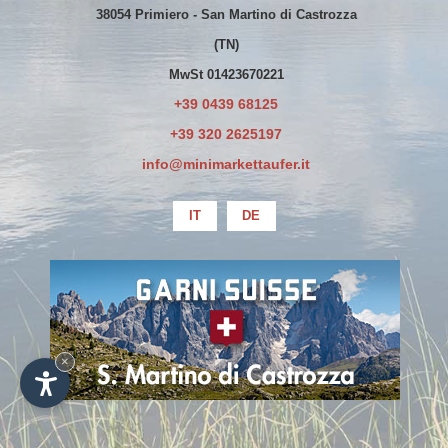
38054 Primiero - San Martino di Castrozza
(TN)
MwSt 01423670221
+39 0439 68125
+39 320 2625197
info@minimarkettaufer.it
IT
DE
La società ha beneficiato esclusivamente
di erogazioni già oggetto di pubblicazione
sul Registro Nazionale degli Aiuti di Stato
×