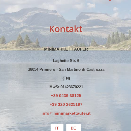
Kontakt
MINIMARKET TAUFER
Laghetto Str. 6
38054 Primiero - San Martino di Castrozza
(TN)
MwSt 01423670221
+39 0439 68125
+39 320 2625197
info@minimarkettaufer.it
IT
DE