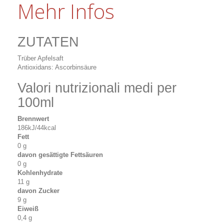
Mehr Infos
ZUTATEN
Trüber Apfelsaft
Antioxidans: Ascorbinsäure
Valori nutrizionali medi per
100ml
Brennwert
186kJ/44kcal
Fett
0 g
davon gesättigte Fettsäuren
0 g
Kohlenhydrate
11 g
davon Zucker
9 g
Eiweiß
0,4 g