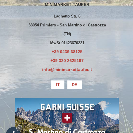
MINIMARKET TAUFER
Laghetto Str. 6
38054 Primiero - San Martino di Castrozza
(TN)
MwSt 01423670221
+39 0439 68125
+39 320 2625197
info@minimarkettaufer.it
IT
DE
La società ha beneficiato esclusivamente
di erogazioni già oggetto di pubblicazione
sul Registro Nazionale degli Aiuti di Stato
×