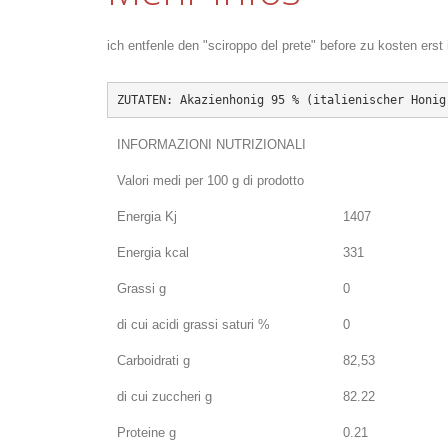
ich entfenle den "sciroppo del prete" before zu kosten ers
ZUTATEN: Akazienhonig 95 % (italienischer Honig
INFORMAZIONI NUTRIZIONALI
Valori medi per 100 g di prodotto
Energia Kj
1407
Energia kcal
331
Grassi g
0
di cui acidi grassi saturi %
0
Carboidrati g
82,53
di cui zuccheri g
82.22
Proteine g
0.21