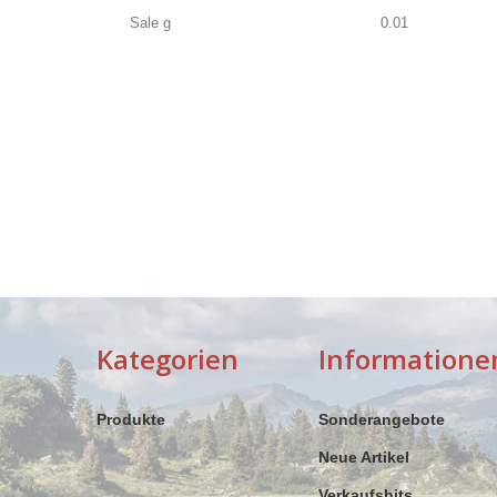
Sale g
0.01
Kategorien
Informatione
Produkte
Sonderangebote
Neue Artikel
Verkaufshits