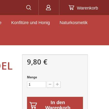
Warenkorb
e
Konfitüre und Honig
Naturkosmetik
9,80 €
DEL
Menge
In den
Warenkorb