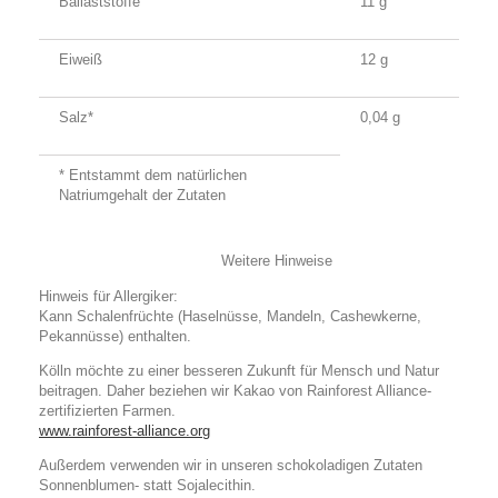
Ballaststoffe
11 g
Eiweiß
12 g
Salz*
0,04 g
* Entstammt dem natürlichen
Natriumgehalt der Zutaten
Weitere Hinweise
Hinweis für Allergiker:
Kann Schalenfrüchte (Haselnüsse, Mandeln, Cashewkerne,
Pekannüsse) enthalten.
Kölln möchte zu einer besseren Zukunft für Mensch und Natur
beitragen. Daher beziehen wir Kakao von Rainforest Alliance-
zertifizierten Farmen.
www.rainforest-alliance.org
Außerdem verwenden wir in unseren schokoladigen Zutaten
Sonnenblumen- statt Sojalecithin.