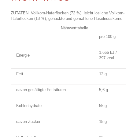
ZUTATEN: Vollkorn-Haferflocken (72 %), leicht lösliche Vollkorn-
Haferflocken (18 %), gehackte und gemahlene Haselnusskerne
Nährwerttabelle
pro 100 g
1.666 kJ /
Energie
397 kcal
Fett
12 g
davon gesättigte Fettsäuren
5,6 g
Kohlenhydrate
55 g
davon Zucker
15 g