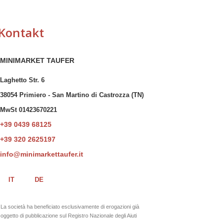
Kontakt
MINIMARKET TAUFER
Laghetto Str. 6
38054 Primiero - San Martino di Castrozza (TN)
MwSt 01423670221
+39 0439 68125
+39 320 2625197
info@minimarkettaufer.it
IT
DE
La società ha beneficiato esclusivamente di erogazioni già
oggetto di pubblicazione sul Registro Nazionale degli Aiuti