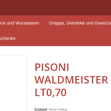
ck und Wurstwaren
Grappa, Getränke und Gewürz
äuterbrand
PISONI WALDMEISTER LT0,70
schenke
PISONI
WALDMEISTER
LT0,70
Zustand:
Neuer Artikel