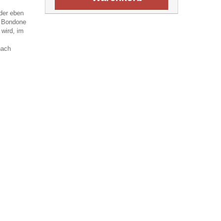
der eben
e Bondone
 wird, im
nach