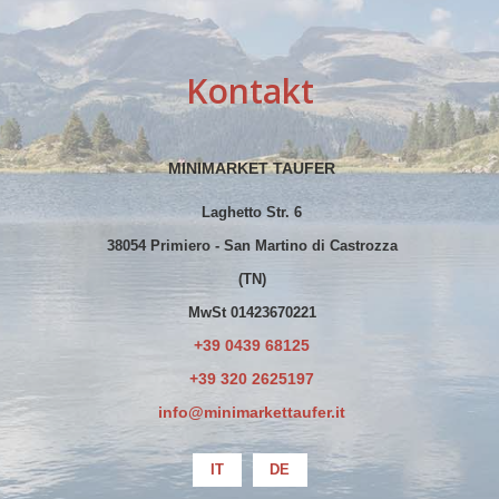
Kontakt
MINIMARKET TAUFER
Laghetto Str. 6
38054 Primiero - San Martino di Castrozza
(TN)
MwSt 01423670221
+39 0439 68125
+39 320 2625197
info@minimarkettaufer.it
IT
DE