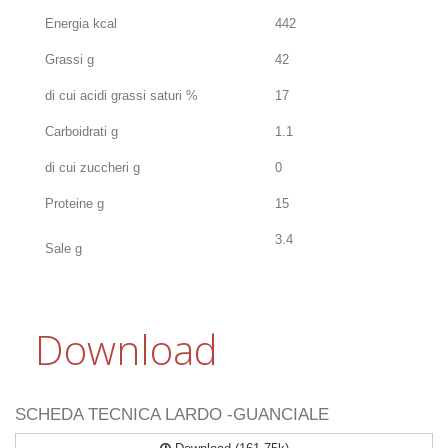
Energia kcal
442
Grassi g
42
di cui acidi grassi saturi %
17
Carboidrati g
1.1
di cui zuccheri g
0
Proteine g
15
3.4
Sale g
Download
SCHEDA TECNICA LARDO -GUANCIALE