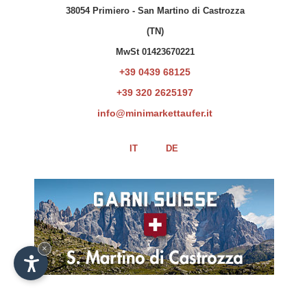
38054 Primiero - San Martino di Castrozza
(TN)
MwSt 01423670221
+39 0439 68125
+39 320 2625197
info@minimarkettaufer.it
IT
DE
La società ha beneficiato esclusivamente
di erogazioni già oggetto di pubblicazione
sul Registro Nazionale degli Aiuti di Stato
×