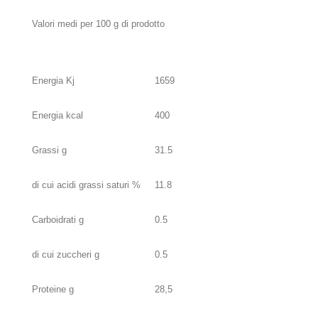
Valori medi per 100 g di prodotto
Energia Kj
1659
Energia kcal
400
Grassi g
31.5
di cui acidi grassi saturi %
11.8
Carboidrati g
0.5
di cui zuccheri g
0.5
Proteine g
28,5