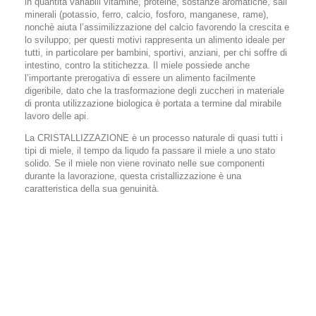
in quantità variabili vitamine, proteine, sostanze aromatiche, sali
minerali (potassio, ferro, calcio, fosforo, manganese, rame),
nonchè aiuta l’assimilizzazione del calcio favorendo la crescita e
lo sviluppo; per questi motivi rappresenta un alimento ideale per
tutti, in particolare per bambini, sportivi, anziani, per chi soffre di
intestino, contro la stitichezza. Il miele possiede anche
l’importante prerogativa di essere un alimento facilmente
digeribile, dato che la trasformazione degli zuccheri in materiale
di pronta utilizzazione biologica è portata a termine dal mirabile
lavoro delle api.
La CRISTALLIZZAZIONE
è un processo naturale di quasi tutti i
tipi di miele, il tempo da liqudo fa passare il miele a uno stato
solido. Se il miele non viene rovinato nelle sue componenti
durante la lavorazione, questa cristallizzazione è una
caratteristica della sua genuinità.