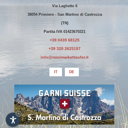
Via Laghetto 6
38054 Primiero - San Martino di Castrozza
(TN)
Partita IVA 01423670221
+39 0439 68125
+39 320 2625197
info@minimarkettaufer.it
IT
DE
La società ha beneficiato esclusivamente
di erogazioni già oggetto di pubblicazione
sul Registro Nazionale degli Aiuti di Stato
×