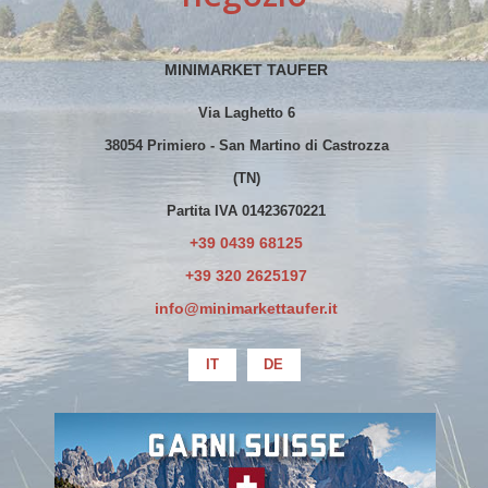
MINIMARKET TAUFER
Via Laghetto 6
38054 Primiero - San Martino di Castrozza
(TN)
Partita IVA 01423670221
+39 0439 68125
+39 320 2625197
info@minimarkettaufer.it
IT
DE
La società ha beneficiato esclusivamente
di erogazioni già oggetto di pubblicazione
sul Registro Nazionale degli Aiuti di Stato