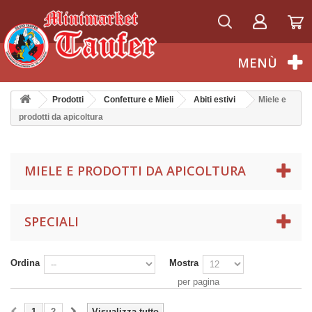
Italiano
MENÙ
Prodotti
Confetture e Mieli
Abiti estivi
Miele e
prodotti da apicoltura
MIELE E PRODOTTI DA APICOLTURA
SPECIALI
Ordina
Mostra
per pagina
1
2
Visualizza tutto