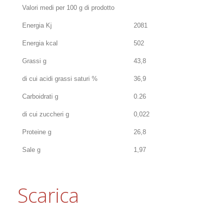
Valori medi per 100 g di prodotto
Energia Kj
2081
Energia kcal
502
Grassi g
43,8
di cui acidi grassi saturi %
36,9
Carboidrati g
0.26
di cui zuccheri g
0,022
Proteine g
26,8
Sale g
1,97
Scarica