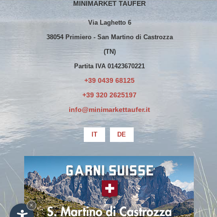
MINIMARKET TAUFER
Via Laghetto 6
38054 Primiero - San Martino di Castrozza
(TN)
Partita IVA 01423670221
+39 0439 68125
+39 320 2625197
info@minimarkettaufer.it
IT
DE
La società ha beneficiato esclusivamente
di erogazioni già oggetto di pubblicazione
sul Registro Nazionale degli Aiuti di Stato
×