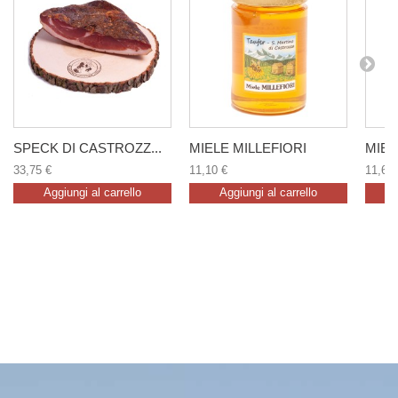
SPECK DI CASTROZZ...
MIELE MILLEFIORI
MIEL
33,75 €
11,10 €
11,60 
Aggiungi al carrello
Aggiungi al carrello