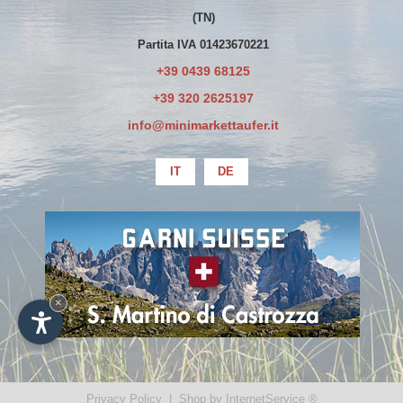
(TN)
Partita IVA 01423670221
+39 0439 68125
+39 320 2625197
info@minimarkettaufer.it
IT
DE
La società ha beneficiato esclusivamente
di erogazioni già oggetto di pubblicazione
sul Registro Nazionale degli Aiuti di Stato
×
Privacy Policy
|
Shop by InternetService ®