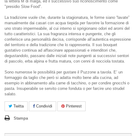
la lettera M di malga, ed il successivo suo riconoscimento come
"presidio Slow Food".
La tradizione vuole che, durante la stagionatura, le forme siano “lavate”
manualmente dai casari con acqua tiepida per favorire la formazione di
uno strato impermeabile, al cui interno si sprigionano odori ed aromi del
tutto caratteristici. La sua fragranza intensa e pungente, che gli
conferisce una personalità decisa, corrisponde all’autentica espressione
del territorio e della tradizione che lo rappresenta. Il suo bouquet
gustativo continua ad affascinare appassionati e intenditori che,
degustandolo, passano dalle iniziali note pungenti ai successivi sentori
di pascolo, erba alpina e frutta matura, con cenni di nocciola tostata.
Sono numerose le possibilità per gustare il Puzzone a tavola. E’ un
formaggio da taglio che però si adatta molto bene alla cucina, ad
esempio in abbinamento alla carne di tacchino, o per condire gnocchi o
pasta. Insuperabile se servito come fonduta o per farcire uno strudel
salato.
Twitta
Condividi
Pinterest
Stampa