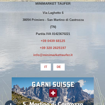
MINIMARKET TAUFER
Via Laghetto 6
38054 Primiero - San Martino di Castrozza
(TN)
Partita IVA 01423670221
+39 0439 68125
+39 320 2625197
info@minimarkettaufer.it
IT
DE
La società ha beneficiato esclusivamente
di erogazioni già oggetto di pubblicazione
sul Registro Nazionale degli Aiuti di Stato
×