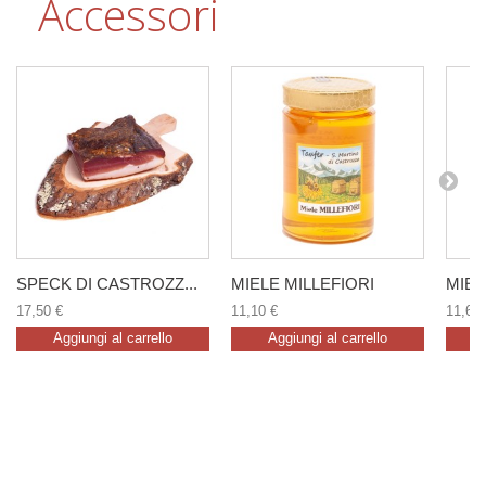
Accessori
SPECK DI CASTROZZ...
MIELE MILLEFIORI
MIEL
17,50 €
11,10 €
11,60 
Aggiungi al carrello
Aggiungi al carrello